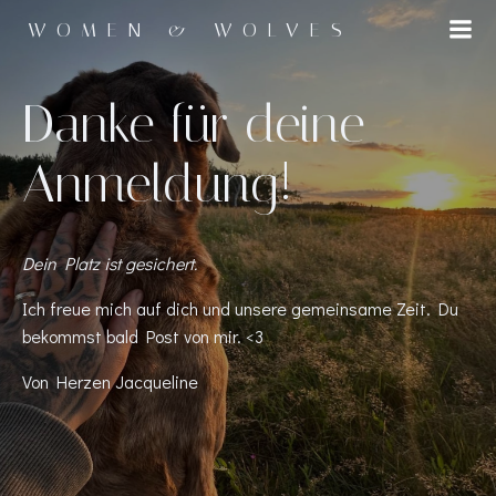
Zum
WOMEN & WOLVES
Inhalt
springen
Danke für deine
Anmeldung!
Dein Platz ist gesichert.
Ich freue mich auf dich und unsere gemeinsame Zeit. Du
bekommst bald Post von mir. <3
Von Herzen Jacqueline