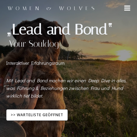
Zum
WOMEN & WOLVES
Inhalt
springen
„Lead and Bond“
Your Souldog
Interaktiver Erfahrungsraum
Mit Lead and Bond machen wir einen Deep Dive in alles,
was Führung & Beziehungen zwischen Frau und Hund
wirklich tief bildet.
>> WARTELISTE GEÖFFNET