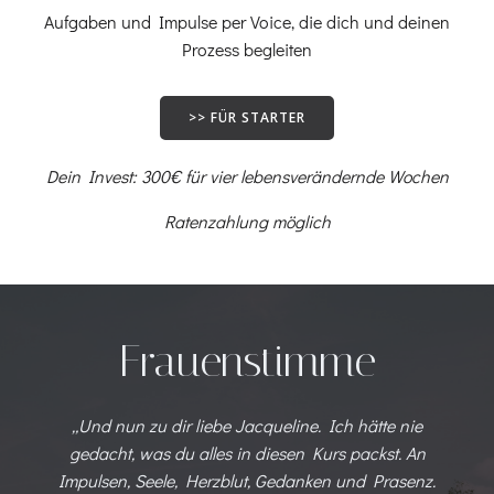
Aufgaben und Impulse per Voice, die dich und deinen
Prozess begleiten
>> FÜR STARTER
Dein Invest: 300€ für vier lebensverändernde Wochen
Ratenzahlung möglich
Frauenstimme
„Und nun zu dir liebe Jacqueline. Ich hätte nie
gedacht, was du alles in diesen Kurs packst. An
Impulsen, Seele, Herzblut, Gedanken und Prasenz.