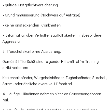
• gültige Haftpflichtversicherung
• Grundimmunisierung (Nachweis auf Anfrage)
• keine ansteckenden Krankheiten
• Information über Verhaltensauffälligkeiten, insbesondere
Aggression
3. Tierschutzkonforme Ausrüstung:
Gemäß §1 TierSchG sind folgende Hilfsmittel im Training
strikt verboten:
Kettenhalsbänder, Würgehalsbänder, Zughalsbänder, Stachel-,
Strom- oder ähnliche aversive Hilfsmittel.
4. Läufige Hündinnen nehmen nicht an Gruppenangeboten
teil.
5. DOG’s life Berlin darf eingreifen, wenn ein Hund eine