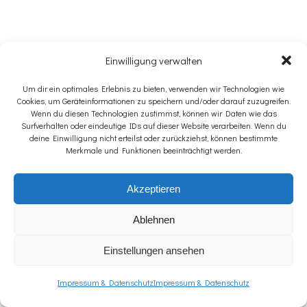
⸻
Einwilligung verwalten
Um dir ein optimales Erlebnis zu bieten, verwenden wir Technologien wie
Cookies, um Geräteinformationen zu speichern und/oder darauf zuzugreifen.
15.⁠ ⁠Salvatorische Klausel
Wenn du diesen Technologien zustimmst, können wir Daten wie das
Surfverhalten oder eindeutige IDs auf dieser Website verarbeiten. Wenn du
deine Einwilligung nicht erteilst oder zurückziehst, können bestimmte
Merkmale und Funktionen beeinträchtigt werden.
Sollte eine Bestimmung dieser AGB unwirksam sein, bleibt
die Wirksamkeit der übrigen Bestimmungen hiervon
Akzeptieren
unberührt. Die unwirksame Regelung wird durch die
gesetzliche Ersatzregelung ersetzt.
Ablehnen
Einstellungen ansehen
⸻
Impressum & Datenschutz
Impressum & Datenschutz